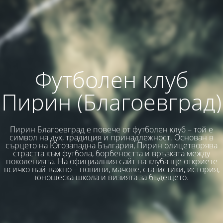
Футболен клуб
Пирин (Благоевград)
Пирин Благоевград е повече от футболен клуб – той е
символ на дух, традиция и принадлежност. Основан в
сърцето на Югозападна България, Пирин олицетворява
страстта към футбола, борбеността и връзката между
поколенията. На официалния сайт на клуба ще откриете
всичко най-важно – новини, мачове, статистики, история,
юношеска школа и визията за бъдещето.