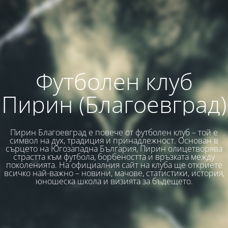
Футболен клуб
Пирин (Благоевград)
Пирин Благоевград е повече от футболен клуб – той е
символ на дух, традиция и принадлежност. Основан в
сърцето на Югозападна България, Пирин олицетворява
страстта към футбола, борбеността и връзката между
поколенията. На официалния сайт на клуба ще откриете
всичко най-важно – новини, мачове, статистики, история,
юношеска школа и визията за бъдещето.