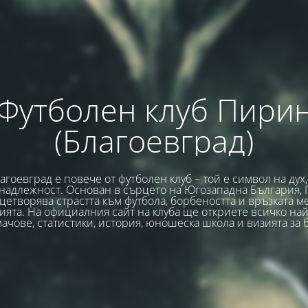
Футболен клуб Пири
(Благоевград)
гоевград е повече от футболен клуб – той е символ на дух
надлежност. Основан в сърцето на Югозападна България,
цетворява страстта към футбола, борбеността и връзката м
ията. На официалния сайт на клуба ще откриете всичко най
ачове, статистики, история, юношеска школа и визията за