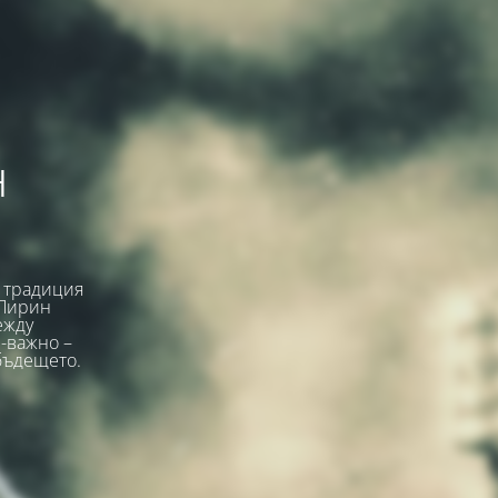
н
, традиция
 Пирин
ежду
-важно –
 бъдещето.