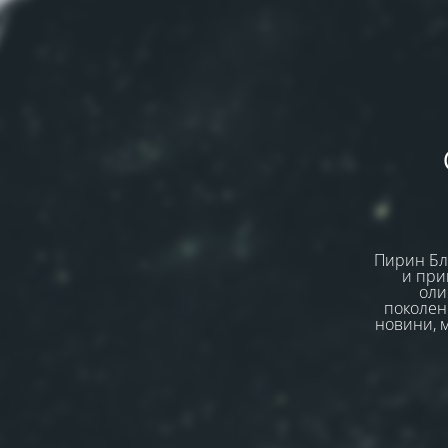
Пирин Бла
и при
оли
поколен
новини, м