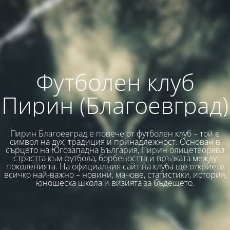
Футболен клуб
Пирин (Благоевград)
Пирин Благоевград е повече от футболен клуб – той е
символ на дух, традиция и принадлежност. Основан в
сърцето на Югозападна България, Пирин олицетворява
страстта към футбола, борбеността и връзката между
поколенията. На официалния сайт на клуба ще откриете
всичко най-важно – новини, мачове, статистики, история,
юношеска школа и визията за бъдещето.