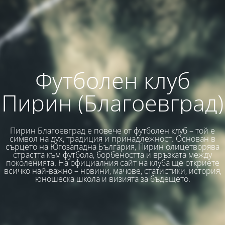
Футболен клуб
Пирин (Благоевград)
Пирин Благоевград е повече от футболен клуб – той е
символ на дух, традиция и принадлежност. Основан в
сърцето на Югозападна България, Пирин олицетворява
страстта към футбола, борбеността и връзката между
поколенията. На официалния сайт на клуба ще откриете
всичко най-важно – новини, мачове, статистики, история,
юношеска школа и визията за бъдещето.