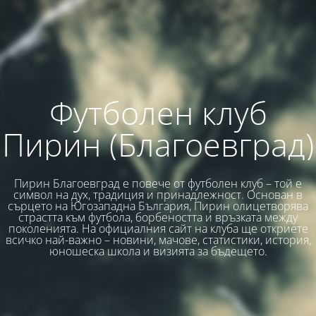
Футболен клуб
Пирин (Благоевград)
Пирин Благоевград е повече от футболен клуб – той е
символ на дух, традиция и принадлежност. Основан в
сърцето на Югозападна България, Пирин олицетворява
страстта към футбола, борбеността и връзката между
поколенията. На официалния сайт на клуба ще откриете
всичко най-важно – новини, мачове, статистики, история,
юношеска школа и визията за бъдещето.