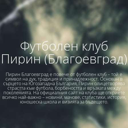
Футболен клуб
Пирин (Благоевград)
Пирин Благоевград е повече от футболен клуб – той е
символ на дух, традиция и принадлежност. Основан в
сърцето на Югозападна България, Пирин олицетворява
страстта към футбола, борбеността и връзката между
поколенията. На официалния сайт на клуба ще откриете
всичко най-важно – новини, мачове, статистики, история,
юношеска школа и визията за бъдещето.