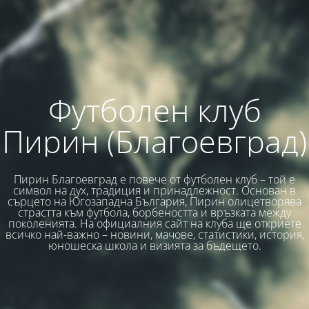
Футболен клуб
Пирин (Благоевград)
Пирин Благоевград е повече от футболен клуб – той е
символ на дух, традиция и принадлежност. Основан в
сърцето на Югозападна България, Пирин олицетворява
страстта към футбола, борбеността и връзката между
поколенията. На официалния сайт на клуба ще откриете
всичко най-важно – новини, мачове, статистики, история,
юношеска школа и визията за бъдещето.