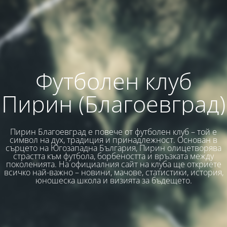
Футболен клуб
Пирин (Благоевград)
Пирин Благоевград е повече от футболен клуб – той е
символ на дух, традиция и принадлежност. Основан в
сърцето на Югозападна България, Пирин олицетворява
страстта към футбола, борбеността и връзката между
поколенията. На официалния сайт на клуба ще откриете
всичко най-важно – новини, мачове, статистики, история,
юношеска школа и визията за бъдещето.