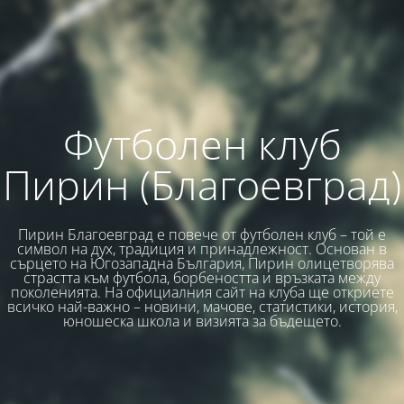
Футболен клуб
Пирин (Благоевград)
Пирин Благоевград е повече от футболен клуб – той е
символ на дух, традиция и принадлежност. Основан в
сърцето на Югозападна България, Пирин олицетворява
страстта към футбола, борбеността и връзката между
поколенията. На официалния сайт на клуба ще откриете
всичко най-важно – новини, мачове, статистики, история,
юношеска школа и визията за бъдещето.