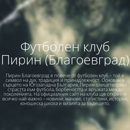
Футболен клуб
Пирин (Благоевград)
Пирин Благоевград е повече от футболен клуб – той е
символ на дух, традиция и принадлежност. Основан в
сърцето на Югозападна България, Пирин олицетворява
страстта към футбола, борбеността и връзката между
поколенията. На официалния сайт на клуба ще откриете
всичко най-важно – новини, мачове, статистики, история,
юношеска школа и визията за бъдещето.