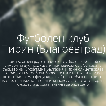
Футболен клуб
Пирин (Благоевград)
Пирин Благоевград е повече от футболен клуб – той е
символ на дух, традиция и принадлежност. Основан в
сърцето на Югозападна България, Пирин олицетворява
страстта към футбола, борбеността и връзката между
поколенията. На официалния сайт на клуба ще откриете
всичко най-важно – новини, мачове, статистики, история,
юношеска школа и визията за бъдещето.