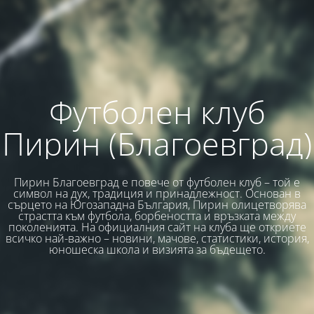
Футболен клуб
Пирин (Благоевград)
Пирин Благоевград е повече от футболен клуб – той е
символ на дух, традиция и принадлежност. Основан в
сърцето на Югозападна България, Пирин олицетворява
страстта към футбола, борбеността и връзката между
поколенията. На официалния сайт на клуба ще откриете
всичко най-важно – новини, мачове, статистики, история,
юношеска школа и визията за бъдещето.